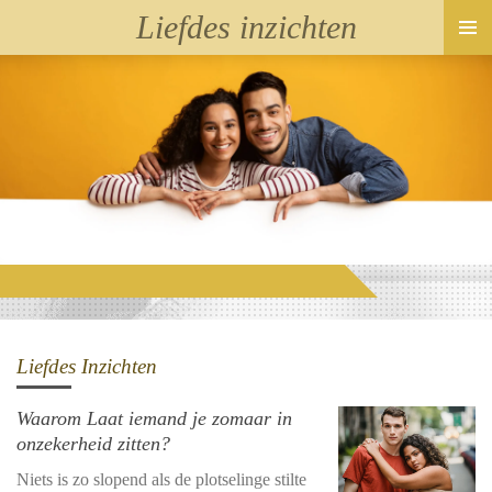
Liefdes inzichten
Ga
direct
naar
de
hoofdinhoud
Liefdes Inzichten
Waarom Laat iemand je zomaar in
onzekerheid zitten?
Niets is zo slopend als de plotselinge stilte